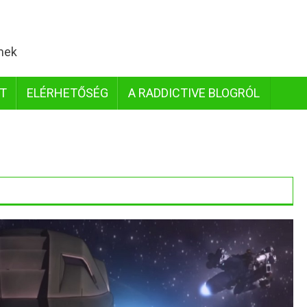
lmek
IT
ELÉRHETŐSÉG
A RADDICTIVE BLOGRÓL