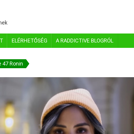
lmek
IT
ELÉRHETŐSÉG
A RADDICTIVE BLOGRÓL
e 47 Ronin