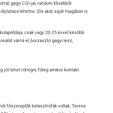
ral, gagyi CGI-jal, random klisékből
olytatása lehetne. (De akár saját magában is
iskolapéldája, csak vagy 20-25 évvel később
onalát várná el, borzasztó gagyi lesz,
jót lehet röhögni, főleg amikor kontakt
női főszereplők katasztrófák voltak, Teresa