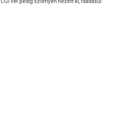
a CGI vér pedig szörnyen nézett ki, ráadásul