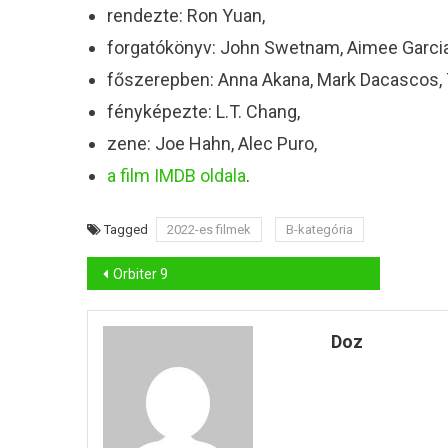
rendezte: Ron Yuan,
forgatókönyv: John Swetnam, Aimee Garcia
főszerepben: Anna Akana, Mark Dacascos, T
fényképezte: L.T. Chang,
zene: Joe Hahn, Alec Puro,
a film IMDB oldala
.
Tagged
2022-es filmek
B-kategória
Bejegyzés
Orbiter 9
navigáció
Doz