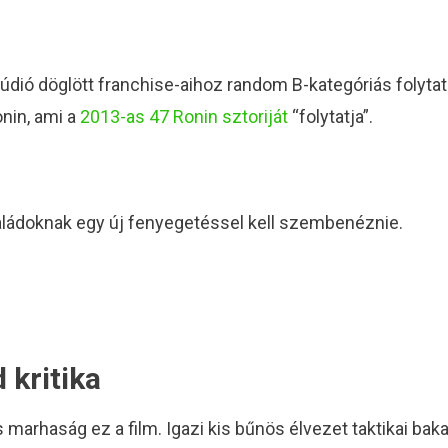
údió döglött franchise-aihoz random B-kategóriás folyta
onin, ami a
2013-as 47 Ronin sztoriját
“folytatja”.
saládoknak egy új fenyegetéssel kell szembenéznie.
 kritika
 marhaság ez a film. Igazi kis bűnös élvezet taktikai b