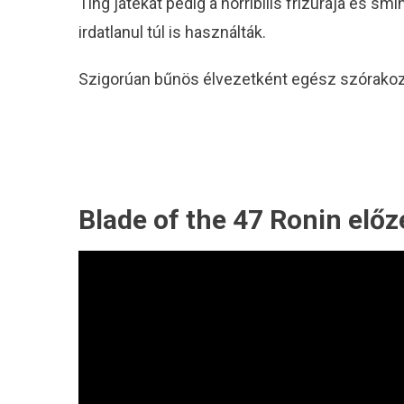
Ting játékát pedig a horribilis frizurája és sm
irdatlanul túl is használták.
Szigorúan bűnös élvezetként egész szórakozta
Blade of the 47 Ronin előz