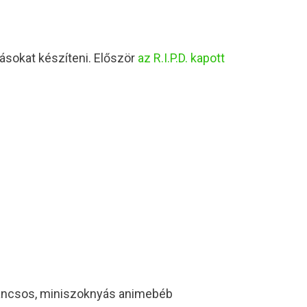
tásokat készíteni. Először
az R.I.P.D. kapott
akancsos, miniszoknyás animebéb