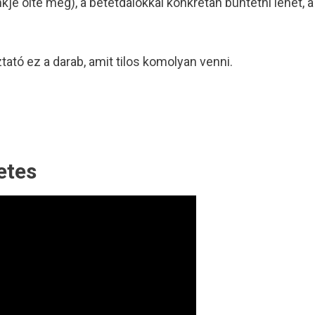
inkje ölte meg), a betétdalokkal konkrétan büntetni lehet, 
tó ez a darab, amit tilos komolyan venni.
etes