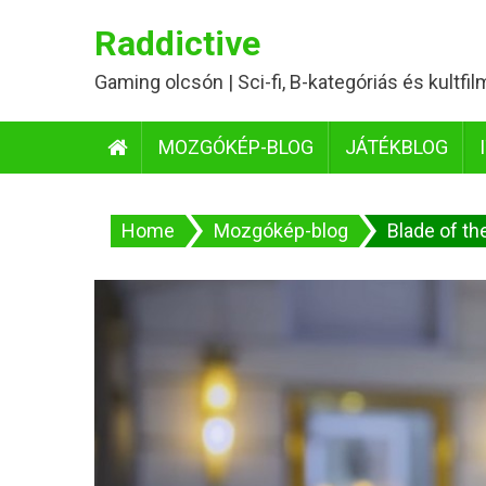
Skip
Raddictive
to
content
Gaming olcsón | Sci-fi, B-kategóriás és kultfi
MOZGÓKÉP-BLOG
JÁTÉKBLOG
Home
Mozgókép-blog
Blade of th