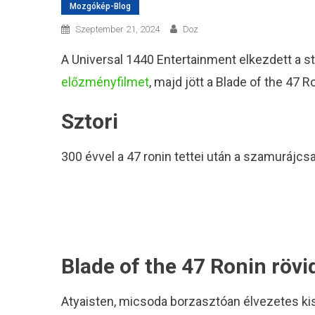
Mozgókép-Blog
Szeptember 21, 2024
Doz
A Universal 1440 Entertainment elkezdett a st
előzményfilmet
, majd jött a Blade of the 47 R
Sztori
300 évvel a 47 ronin tettei után a szamurájc
Blade of the 47 Ronin rövid
Atyaisten, micsoda borzasztóan élvezetes kis