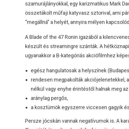
szamurájlányokkal, egy karizmatikus Mark Dac
összetákolt műfaji katyvasz sztorival, ami pá
“megállná” a helyét, annyira mélyen kapcsolód
A Blade of the 47 Ronin igazából a kilencvene
készült és streamingre szánták. A hétköznapi n
ugyanakkor a B-kategóriás akciófilmhez képes
egész hangulatosak a helyszínek (Budapest
rendesen megpakolták akciójelenetekkel, am
nélkül vagy enyhe érintéstől halnak meg az 
aránylag pergős,
a kosztümök egyszerre viccesen gagyik és
Persze jócskán vannak negatívumok is. A kara