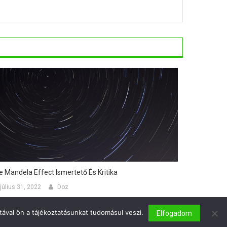
e Mandela Effect Ismertető És Kritika
július 31, 2022
Doz
ával ön a tájékoztatásunkat tudomásul veszi.
Elfogadom