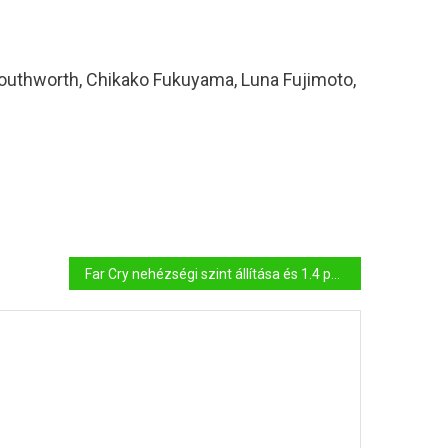
outhworth, Chikako Fukuyama, Luna Fujimoto,
Far Cry nehézségi szint állítása és 1.4 patch javítás