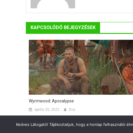
KAPCSOLÓDÓ BEJEGYZÉSEK
Wyrmwood: Apocalypse
április 25, 2022
Doz
Kedves Látogató! Tájékoztatjuk, hogy a honlap felhasználói él
BlogMagazine
|
Theme: BlogMagazine by
Dinesh Ghimire
.