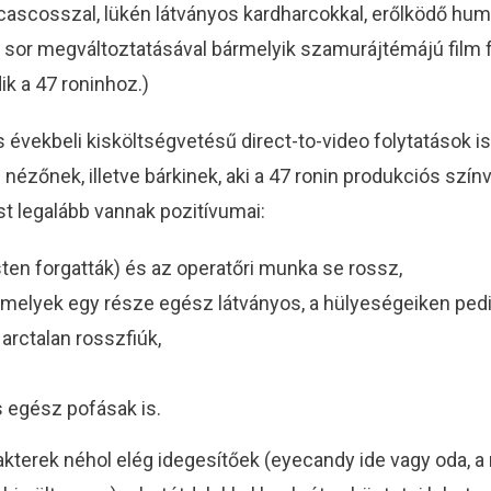
ascosszal, lükén látványos kardharcokkal, erőlködő humor
r sor megváltoztatásával bármelyik szamurájtémájú film f
ik a 47 roninhoz.)
s évekbeli kisköltségvetésű direct-to-video folytatások 
ézőnek, illetve bárkinek, aki a 47 ronin produkciós színv
t legalább vannak pozitívumai:
en forgatták) és az operatőri munka se rossz,
elyek egy része egész látványos, a hülyeségeiken pedig 
arctalan rosszfiúk,
 egész pofásak is.
kterek néhol elég idegesítőek (eyecandy ide vagy oda, a 