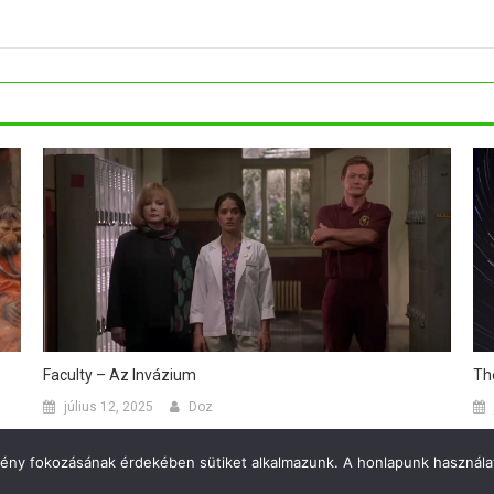
Faculty – Az Invázium
Th
július 12, 2025
Doz
mény fokozásának érdekében sütiket alkalmazunk. A honlapunk használat