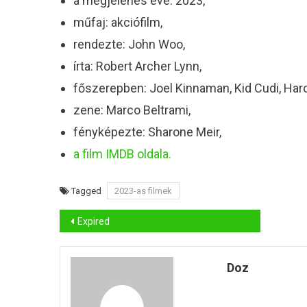
a megjelenés éve: 2023,
műfaj: akciófilm,
rendezte: John Woo,
írta: Robert Archer Lynn,
főszerepben: Joel Kinnaman, Kid Cudi, Haro
zene: Marco Beltrami,
fényképezte: Sharone Meir,
a film IMDB oldala.
Tagged
2023-as filmek
Bejegyzés
Expired
navigáció
Doz