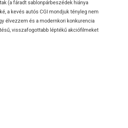
artak (a fáradt sablonpárbeszédek hiánya
t. Oké, a kevés autós CGI mondjuk tényleg nem
 hogy élvezzem és a modernkori konkurencia
tésű, visszafogottabb léptékű akciófilmeket