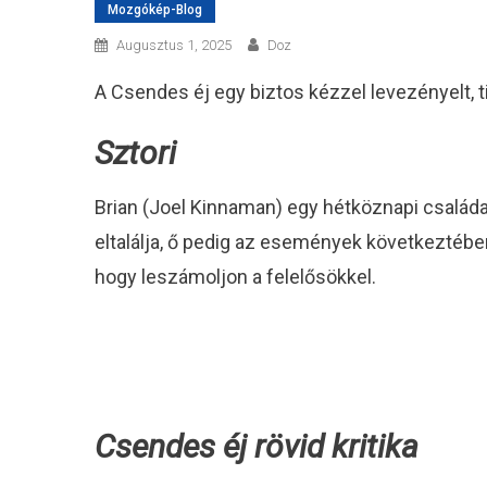
Mozgókép-Blog
Augusztus 1, 2025
Doz
A Csendes éj egy biztos kézzel levezényelt, t
Sztori
Brian (Joel Kinnaman) egy hétköznapi családap
eltalálja, ő pedig az események következtében 
hogy leszámoljon a felelősökkel.
Csendes éj rövid kritika