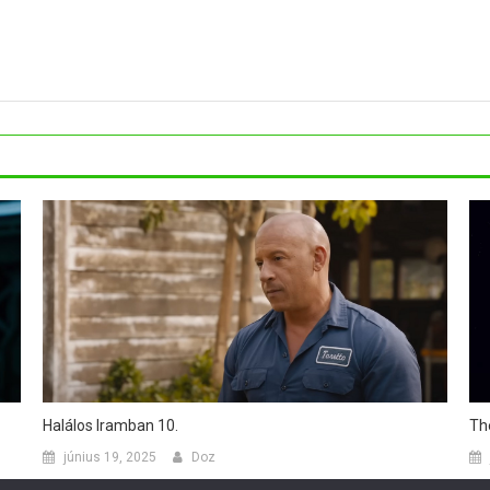
Halálos Iramban 10.
The
június 19, 2025
Doz