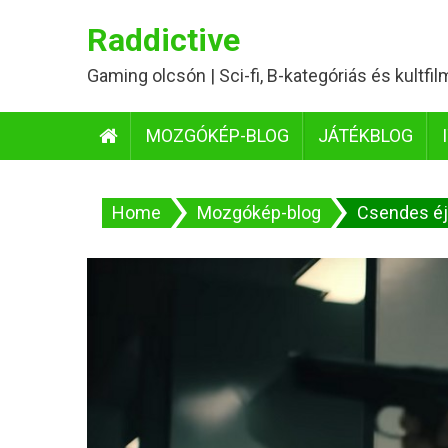
Skip
Raddictive
to
content
Gaming olcsón | Sci-fi, B-kategóriás és kultfi
MOZGÓKÉP-BLOG
JÁTÉKBLOG
Home
Mozgókép-blog
Csendes éj