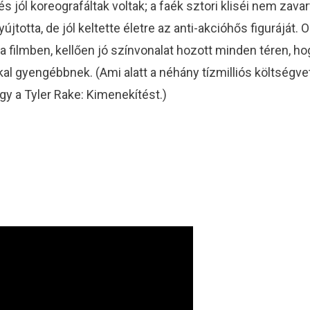
és jól koreografáltak voltak; a faék sztori kliséi nem zav
újtotta, de jól keltette életre az anti-akcióhős figurájá
am a filmben, kellően jó színvonalat hozott minden téren,
 gyengébbnek. (Ami alatt a néhány tízmilliós költségve
gy a Tyler Rake: Kimenekítést.)