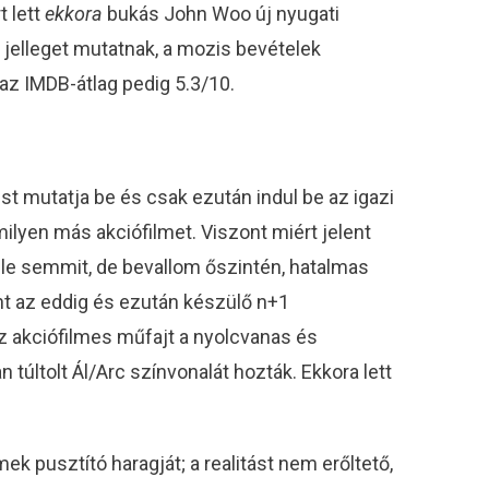
t lett
ekkora
bukás John Woo új nyugati
es jelleget mutatnak, a mozis bevételek
 az IMDB-átlag pedig 5.3/10.
t mutatja be és csak ezután indul be az igazi
ilyen más akciófilmet. Viszont miért jelent
le semmit, de bevallom őszintén, hatalmas
nt az eddig és ezután készülő n+1
z akciófilmes műfajt a nyolcvanas és
túltolt Ál/Arc színvonalát hozták. Ekkora lett
 pusztító haragját; a realitást nem erőltető,