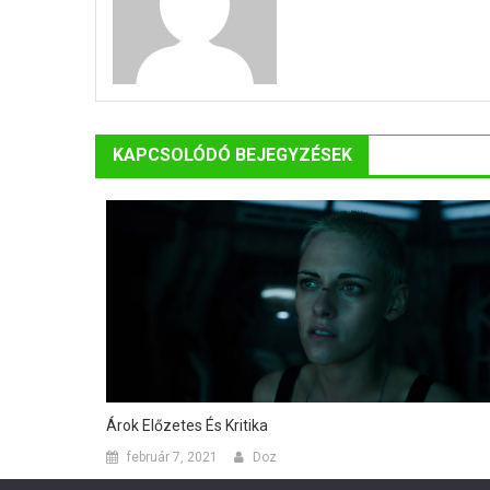
KAPCSOLÓDÓ BEJEGYZÉSEK
Árok Előzetes És Kritika
február 7, 2021
Doz