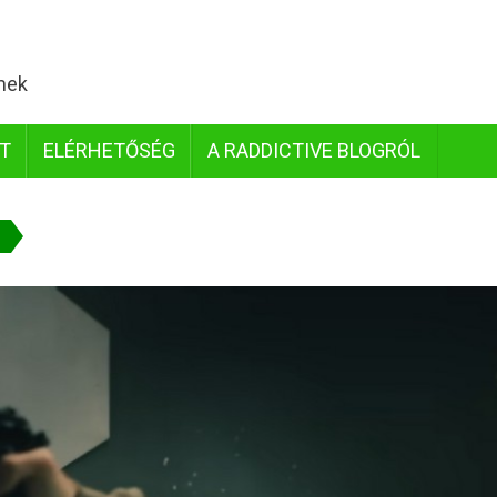
lmek
IT
ELÉRHETŐSÉG
A RADDICTIVE BLOGRÓL