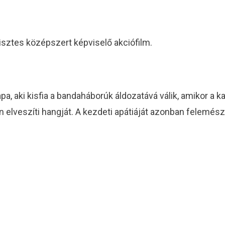
isztes középszert képviselő akciófilm.
a, aki kisfia a bandaháborúk áldozatává válik, amikor a 
elveszíti hangját. A kezdeti apátiáját azonban felemészti