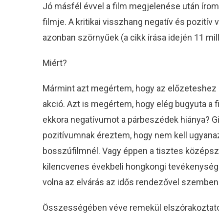
Jó másfél évvel a film megjelenése után írom
filmje. A kritikai visszhang negatív és pozití
azonban szörnyűek (a cikk írása idején 11 mil
Miért?
Mármint azt megértem, hogy az előzeteshez ké
akció. Azt is megértem, hogy elég bugyuta a 
ekkora negatívumot a párbeszédek hiánya? G
pozitívumnak éreztem, hogy nem kell ugyanaz
bosszúfilmnél. Vagy éppen a tisztes középsze
kilencvenes évekbeli hongkongi tevékenységéve
volna az elvárás az idős rendezővel szemben
Összességében véve remekül elszórakoztatott 