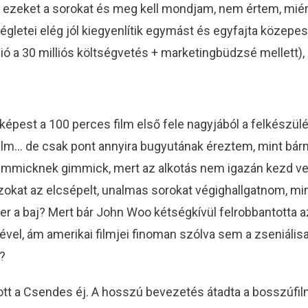
 ezeket a sorokat és meg kell mondjam, nem értem, miér
v végletei elég jól kiegyenlítik egymást és egyfajta közep
lió a 30 milliós költségvetés + marketingbüdzsé mellett),
pest a 100 perces film első fele nagyjából a felkészülés
film… de csak pont annyira bugyutának éreztem, mint bárm
immicknek gimmick, mert az alkotás nem igazán kezd ve
okat az elcsépelt, unalmas sorokat végighallgatnom, mi
r a baj? Mert bár John Woo kétségkívül felrobbantotta a
l, ám amerikai filmjei finoman szólva sem a zseniálisan 
?
a Csendes éj. A hosszú bevezetés átadta a bosszúfilmek