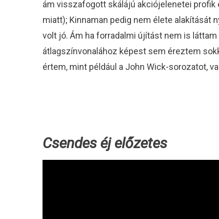
ám visszafogott skálájú akciójelenetei profik 
miatt); Kinnaman pedig nem élete alakítását ny
volt jó. Ám ha forradalmi újítást nem is látt
átlagszínvonalához képest sem éreztem sokkal
értem, mint például a John Wick-sorozatot, va
Csendes éj előzetes