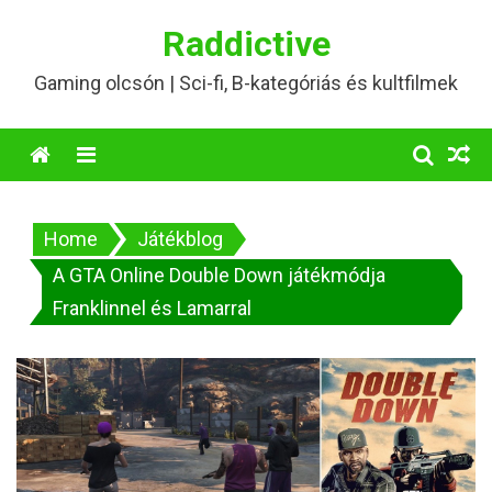
Skip
Raddictive
to
content
Gaming olcsón | Sci-fi, B-kategóriás és kultfilmek
Menu
Home
Játékblog
A GTA Online Double Down játékmódja
Franklinnel és Lamarral