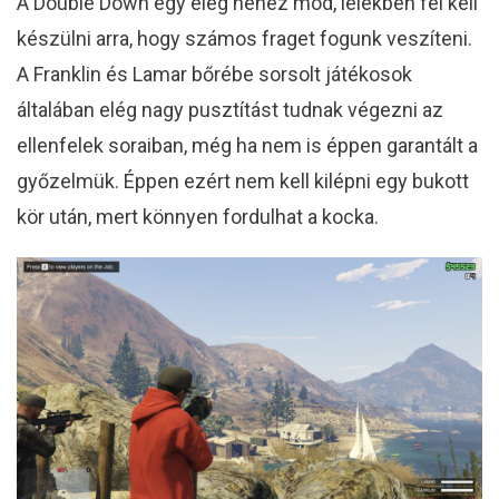
A Double Down egy elég nehéz mód, lélekben fel kell
készülni arra, hogy számos fraget fogunk veszíteni.
A Franklin és Lamar bőrébe sorsolt játékosok
általában elég nagy pusztítást tudnak végezni az
ellenfelek soraiban, még ha nem is éppen garantált a
győzelmük. Éppen ezért nem kell kilépni egy bukott
kör után, mert könnyen fordulhat a kocka.