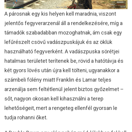
A párosnak egy kis helyen kell maradnia, viszont
jelentős fegyverarzenál áll a rendelkezésére, míg a
támadók szabadabban mozoghatnak, ám csak egy
lefűrészelt csövű vadászpuskájuk és az öklük
használható fegyverként. A vadászpuska sörétjei
hatalmas területet terítenek be, rövid a hatótávja és
két gyors lövés után újra kell tölteni, ugyanakkor a
számbeli fölény miatt Franklin és Lamar teljes
arzenálja sem feltétlenül jelent biztos győzelmet –
sőt, nagyon okosan kell kihasználni a terep
lehetőségeit, mert a rengeteg ellenfél gyorsan le
tudja rohanni őket.