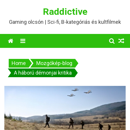
Skip
Raddictive
to
content
Gaming olcsón | Sci-fi, B-kategóriás és kultfilmek
Menu
Home
Mozgókép-blog
A háború démonjai kritika