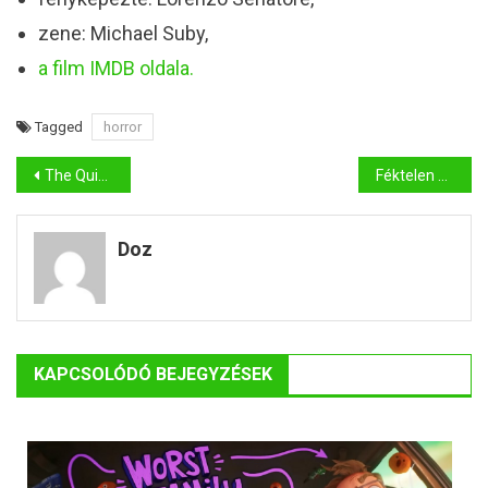
zene: Michael Suby,
a film IMDB oldala.
Tagged
horror
Bejegyzés
The Quiet Earth (A néptelen Föld) kritika
Féktelen harag kritika és előzetes
navigáció
Doz
KAPCSOLÓDÓ BEJEGYZÉSEK