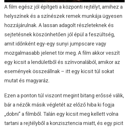
A film egész jól építgeti a központi rejtélyt, amihez a
helyszínek és a színészek remek munkája ügyesen
hozzájárulnak. A lassan adagolt részleteknek és
sejtetésnek köszönhetően jól épül a feszültség,
amit időnként egy-egy sunyi jumpscare vagy
mozgalmasabb jelenet tör meg. A film akkor veszít
egy kicsit a lendületből és színvonalából, amikor az
események összeállnak – itt egy kicsit túl sokat
mutat és magyaráz.
Ezen a ponton túl viszont megint bitang erőssé válik,
bár a nézők másik végletét az előző hiba ki fogja
„dobni” a filmből. Talán egy kicsit meg kellett volna
tartani a rejtélyből a konzisztencia miatt, és egy picit