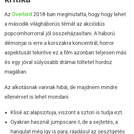
Az
Overlord
2018-ban megmutatta, hogy hogy lehet
a második világháborús témát az akciódús
popcornhorrorral jól összeházasítani. A háború
démonjai is erre a korszakra koncentrál, horror
aspektusát tekintve ez a film azonban teljesen más
és egy jóval súlyosabb drámai töltetet hordoz
magában.
Az alkotásnak vannak hibái, de majdnem mindre
ellenérvet is lehet mondani.
Klisé az alapszituja, viszont a sztori is tudja ezt.
Gyakran használ jumpscare-t, de a sejtetés, a
hangulat még így is para, ráadásul az ijesztgetés