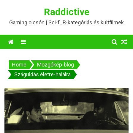
Skip
Raddictive
to
content
Gaming olcsón | Sci-fi, B-kategóriás és kultfilmek
Menu
Home
Mozgókép-blog
Száguldás életre-halálra