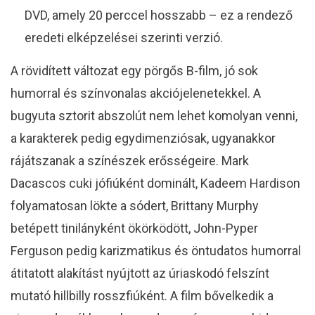
DVD, amely 20 perccel hosszabb – ez a rendező
eredeti elképzelései szerinti verzió.
A rövidített változat egy pörgős B-film, jó sok
humorral és színvonalas akciójelenetekkel. A
bugyuta sztorit abszolút nem lehet komolyan venni,
a karakterek pedig egydimenziósak, ugyanakkor
rájátszanak a színészek erősségeire. Mark
Dacascos cuki jófiúként dominált, Kadeem Hardison
folyamatosan lökte a sódert, Brittany Murphy
betépett tinilányként ökörködött, John-Pyper
Ferguson pedig karizmatikus és öntudatos humorral
átitatott alakítást nyújtott az úriaskodó felszínt
mutató hillbilly rosszfiúként. A film bővelkedik a