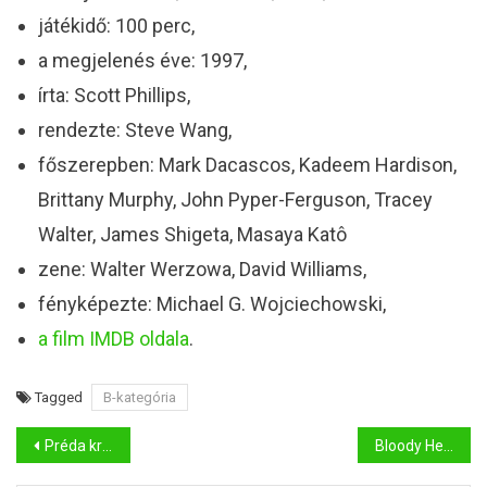
játékidő: 100 perc,
a megjelenés éve: 1997,
írta: Scott Phillips,
rendezte: Steve Wang,
főszerepben: Mark Dacascos, Kadeem Hardison,
Brittany Murphy, John Pyper-Ferguson, Tracey
Walter, James Shigeta, Masaya Katô
zene: Walter Werzowa, David Williams,
fényképezte: Michael G. Wojciechowski,
a film IMDB oldala
.
Tagged
B-kategória
Bejegyzés
Préda kritika
Bloody Hell kritika