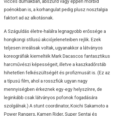
vicces dumákban, abszurd vagy éppen morbid
poénokban is, a korhangulat pedig plusz nosztalgia
faktort ad az alkotásnak.
A Száguldás életre-halálra legnagyobb erőssége a
hongkongi stílusú akciójeleneteiben rejlik. Ezek
teljesen irreálisak voltak, ugyanakkor a látványos
koreográfiák kiemelték Mark Dacascos fantasztikus
harcművészi képességeit, illetve a kaszkadőrstáb
hihetetlen felkészültségét és profizmusát is. (Ez az
a típusú film, ahol a rosszfiúk ugyan nagy
mennyiségben érkeznek egy-egy helyszínre, de
leginkább csak látványos pofonok fogadására
szolgálnak.) A stunt coordinator, Koichi Sakamoto a
Power Rangers, Kamen Rider, Super Sentai és