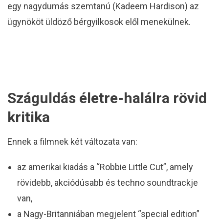
egy nagydumás szemtanú (Kadeem Hardison) az
ügynököt üldöző bérgyilkosok elől menekülnek.
Száguldás életre-halálra rövid
kritika
Ennek a filmnek két változata van:
az amerikai kiadás a “Robbie Little Cut”, amely
rövidebb, akciódúsabb és techno soundtrackje
van,
a Nagy-Britanniában megjelent “special edition”