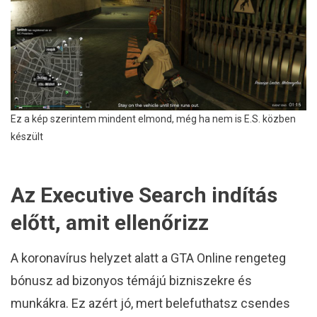
Ez a kép szerintem mindent elmond, még ha nem is E.S. közben
készült
Az Executive Search indítás
előtt, amit ellenőrizz
A koronavírus helyzet alatt a GTA Online rengeteg
bónusz ad bizonyos témájú bizniszekre és
munkákra. Ez azért jó, mert belefuthatsz csendes