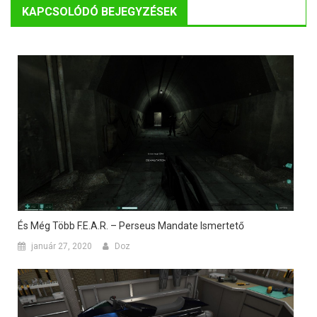
KAPCSOLÓDÓ BEJEGYZÉSEK
És Még Több F.E.A.R. – Perseus Mandate Ismertető
január 27, 2020
Doz