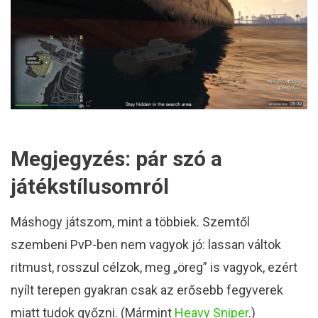
Megjegyzés: pár szó a
játékstílusomról
Máshogy játszom, mint a többiek. Szemtől
szembeni PvP-ben nem vagyok jó: lassan váltok
ritmust, rosszul célzok, meg „öreg” is vagyok, ezért
nyílt terepen gyakran csak az erősebb fegyverek
miatt tudok győzni. (Mármint
Heavy Sniper
.)