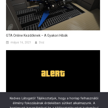
GTA Online Kezdőknek – A Gyakori Hibák
május 16, 2021
Doz
Kedves Látogató! Tájékoztatjuk, hogy a honlap felhasználói
A Modder Ismertetőjelei A GTA Online-Ban
élmény fokozásának érdekében sütiket alkalmazunk. A
honlapunk használatával ön a tájékoztatásunkat tudomásul