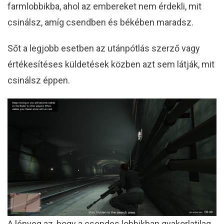
farmlobbikba, ahol az embereket nem érdekli, mit
csinálsz, amíg csendben és békében maradsz.
Sőt a legjobb esetben az utánpótlás szerző vagy
értékesítéses küldetések közben azt sem látják, mit
csinálsz éppen.
A lényeg az, hogy a csendes lobbikban gyakorlatilag