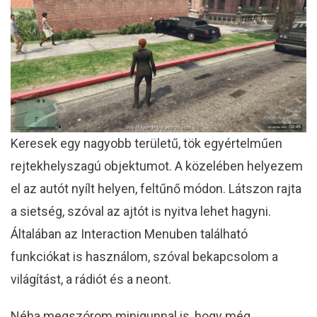
Keresek egy nagyobb területű, tök egyértelműen
rejtekhelyszagú objektumot. A közelében helyezem
el az autót nyílt helyen, feltűnő módon. Látszon rajta
a sietség, szóval az ajtót is nyitva lehet hagyni.
Általában az Interaction Menuben található
funkciókat is használom, szóval bekapcsolom a
világítást, a rádiót és a neont.
Néha megszórom minigunnal is, hogy még