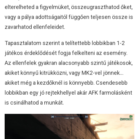
elterelheted a figyelmüket, összeugraszthatod őket,
vagy a pálya adottságaitól függően teljesen össze is
zavarhatod ellenfeleidet.
Tapasztalatom szerint a telítettebb lobbikban 1-2
játékos érdeklődését fogja felkelteni az esemény.
Az ellenfelek gyakran alacsonyabb szintű játékosok,
akiket könnyű kitrükközni, vagy MK2-vel jönnek…
akiket még a kezdőknél is könnyebb. Csendesebb
lobbikban egy jó rejtekhellyel akár AFK farmolásként
is csinálhatod a munkát.