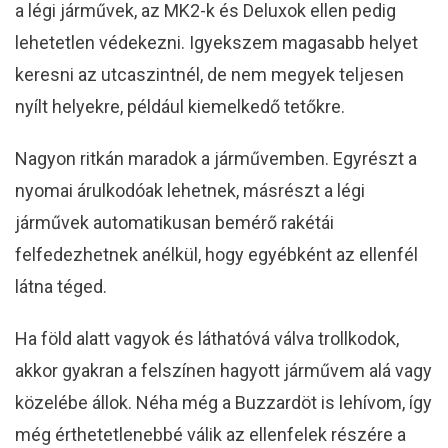
a légi járművek, az MK2-k és Deluxok ellen pedig
lehetetlen védekezni. Igyekszem magasabb helyet
keresni az utcaszintnél, de nem megyek teljesen
nyílt helyekre, például kiemelkedő tetőkre.
Nagyon ritkán maradok a járművemben. Egyrészt a
nyomai árulkodóak lehetnek, másrészt a légi
járművek automatikusan bemérő rakétái
felfedezhetnek anélkül, hogy egyébként az ellenfél
látna téged.
Ha föld alatt vagyok és láthatóvá válva trollkodok,
akkor gyakran a felszínen hagyott járművem alá vagy
közelébe állok. Néha még a Buzzardöt is lehívom, így
még érthetetlenebbé válik az ellenfelek részére a