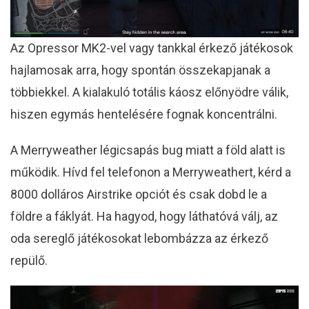
Az Opressor MK2-vel vagy tankkal érkező játékosok
hajlamosak arra, hogy spontán összekapjanak a
többiekkel. A kialakuló totális káosz előnyödre válik,
hiszen egymás hentelésére fognak koncentrálni.
A Merryweather légicsapás bug miatt a föld alatt is
működik. Hívd fel telefonon a Merryweathert, kérd a
8000 dolláros Airstrike opciót és csak dobd le a
földre a fáklyát. Ha hagyod, hogy láthatóvá válj, az
oda sereglő játékosokat lebombázza az érkező
repülő.