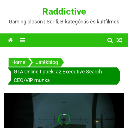
Skip
Raddictive
to
content
Gaming olcsón | Sci-fi, B-kategóriás és kultfilmek
Menu
Home
Játékblog
GTA Online tippek: az Executive Search
CEO/VIP munka