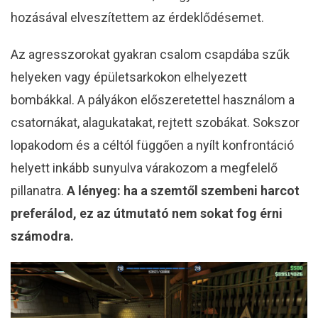
hozásával elveszítettem az érdeklődésemet.
Az agresszorokat gyakran csalom csapdába szűk
helyeken vagy épületsarkokon elhelyezett
bombákkal. A pályákon előszeretettel használom a
csatornákat, alagukatakat, rejtett szobákat. Sokszor
lopakodom és a céltól függően a nyílt konfrontáció
helyett inkább sunyulva várakozom a megfelelő
pillanatra.
A lényeg: ha a szemtől szembeni harcot
preferálod, ez az útmutató nem sokat fog érni
számodra.