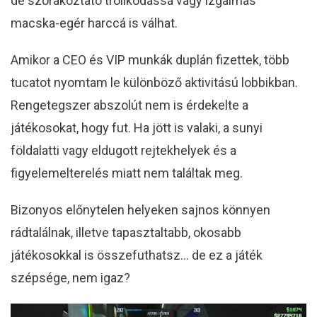
de szórakoztató trollkodássá vagy izgalmas
macska-egér harccá is válhat.
Amikor a CEO és VIP munkák duplán fizettek, több
tucatot nyomtam le különböző aktivitású lobbikban.
Rengetegszer abszolút nem is érdekelte a
játékosokat, hogy fut. Ha jött is valaki, a sunyi
földalatti vagy eldugott rejtekhelyek és a
figyelemelterelés miatt nem találtak meg.
Bizonyos előnytelen helyeken sajnos könnyen
rádtalálnak, illetve tapasztaltabb, okosabb
játékosokkal is összefuthatsz… de ez a játék
szépsége, nem igaz?