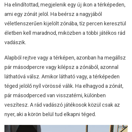
Ha elindítottad, megjelenik egy új ikon a térképeden,
ami egy zónát jelöl. Ha beérsz a nagyjából
véletlenszerűen kijelölt zónába, tíz percen keresztül
életben kell maradnod, miközben a többi játékos rád
vadászik.
Alapból rejtve vagy a térképen, azonban ha megállsz
pár másodpercre vagy kilépsz a zónából, azonnal
láthatóvá válsz. Amikor látható vagy, a térképeden
téged jelölő nyíl vörössé válik. Ha elhagyod a zónát,
pár másodperced van visszatérni, különben
veszítesz. A rád vadászó játékosok közül csak az
nyer, aki a körön belül tud elkapni téged.