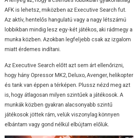
AFK is lehetsz, miközben az Executive Search fut.
Az aktív, hentelős hangulatú vagy a nagy létszámú
lobbikban mindig lesz egy-két játékos, aki rádmegy a
munka közben. Azokban legfeljebb csak az izgalom
miatt érdemes indítani.
Az Executive Search előtt azt sem árt ellenőrizni,
hogy hány Opressor MK2, Deluxo, Avenger, helikopter
és tank van éppen a térképen. Plussz nézd meg azt
is, hogy átlagosan milyen szintűek a játékosok. A
munkák közben gyakran alacsonyabb szintű
játékosok jöttek rám, velük viszonylag könnyen
elbántam vagy gond nélkül elbújtam előlük.