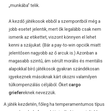
„munkába” telik.
A kezdő játékosok ebből a szempontból még a
jobb esetet jelentik, mert ők legalább csak nem
ismerik az etikettet, viszont könnyen el lehet
kenni a szájukat. (Bár a pay-to-win opciók miatt
jelentősen nagyobb az ő arcuk is.) Azonban a
magasabb szintű, ám sérült morális és mentális
alapokkal bíró játékosok gyakran szándékosan
igyekeznek másoknak kárt okozni valamilyen
túlkompenzálás céljából. Őket
cargo
griefer
eknek nevezzük.
A játék kezdetén, főleg ha temperamentumos típus