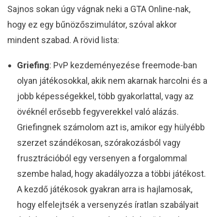
Sajnos sokan úgy vágnak neki a GTA Online-nak,
hogy ez egy bűnözőszimulátor, szóval akkor
mindent szabad. A rövid lista:
Griefing
: PvP kezdeményezése freemode-ban
olyan játékosokkal, akik nem akarnak harcolni és a
jobb képességekkel, több gyakorlattal, vagy az
övéknél erősebb fegyverekkel való alázás.
Griefingnek számolom azt is, amikor egy hülyébb
szerzet szándékosan, szórakozásból vagy
frusztrációból egy versenyen a forgalommal
szembe halad, hogy akadályozza a többi játékost.
A kezdő játékosok gyakran arra is hajlamosak,
hogy elfelejtsék a versenyzés íratlan szabályait