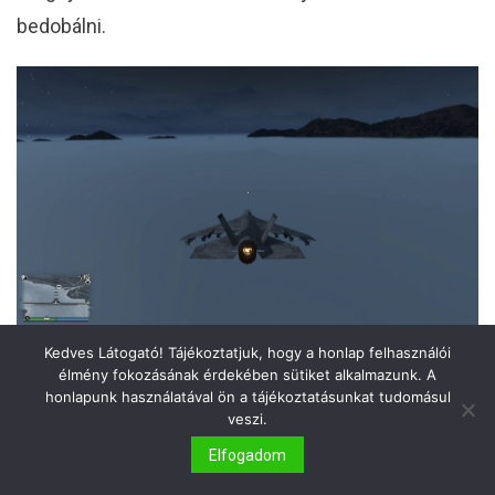
bedobálni.
Jól néz ki fentről, viszont gyakorlatilag semmit sem lehetett látni
Kedves Látogató! Tájékoztatjuk, hogy a honlap felhasználói
földközelben. Ez mégis kinek jó?
élmény fokozásának érdekében sütiket alkalmazunk. A
honlapunk használatával ön a tájékoztatásunkat tudomásul
veszi.
Elfogadom