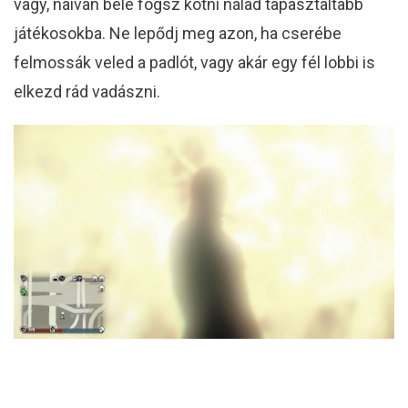
vagy, naívan bele fogsz kötni nálad tapasztaltabb
játékosokba. Ne lepődj meg azon, ha cserébe
felmossák veled a padlót, vagy akár egy fél lobbi is
elkezd rád vadászni.