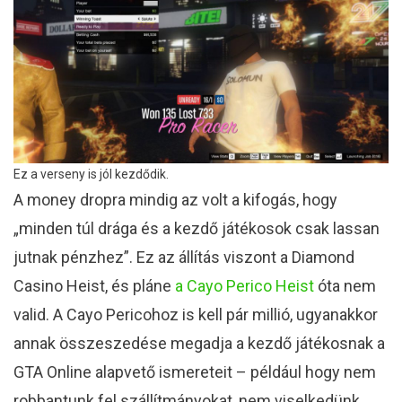
Ez a verseny is jól kezdődik.
A money dropra mindig az volt a kifogás, hogy
„minden túl drága és a kezdő játékosok csak lassan
jutnak pénzhez”. Ez az állítás viszont a Diamond
Casino Heist, és pláne
a Cayo Perico Heist
óta nem
valid. A Cayo Pericohoz is kell pár millió, ugyanakkor
annak összeszedése megadja a kezdő játékosnak a
GTA Online alapvető ismereteit – például hogy nem
robbantunk fel szállítmányokat, nem viselkedünk