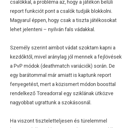
csalókkal, a probléma az, hogy a játékon belüli
report funkciót pont a csalók tudják blokkolni.
Magyarul éppen, hogy csak a tiszta játékosokat
lehet jelenteni – nyilván fals vádakkal.
Személy szerint aimbot vádat szoktam kapni a
kezdőktől, mivel aránylag jól mennek a fejlövések
a PvP módok (deathmatch variációk) során. De
egy barátommal már amiatt is kaptunk report
fenyegetést, mert a közismert módon boosttal
rendelkező Toreadorral egy sziklának ütközve
nagyobbat ugrattunk a szokásosnál.
Ha viszont tiszteletteljesen és türelemmel