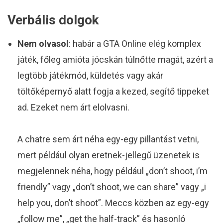
Verbális dolgok
Nem olvasol
: habár a GTA Online elég komplex
játék, főleg amióta jócskán túlnőtte magát, azért a
legtöbb játékmód, küldetés vagy akár
töltőképernyő alatt fogja a kezed, segítő tippeket
ad. Ezeket nem árt elolvasni.
A chatre sem árt néha egy-egy pillantást vetni,
mert például olyan eretnek-jellegű üzenetek is
megjelennek néha, hogy például „don’t shoot, i’m
friendly” vagy „don’t shoot, we can share” vagy „i
help you, don’t shoot”. Meccs közben az egy-egy
„follow me”, „get the half-track” és hasonló