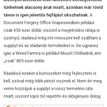
tűnhetnek alacsony áruk miatt, azonban már rövid
távon is igen jelentős fejfájást okozhatnak.
A
Document Forgery Office Grapeseedben például
csak 650 ezer dollár, viszont a megtérülési rátája is
szörnyű, ráadásul még irtó messzire kell szállítani a
supplyt és az eladandó termékeket is. De ugyanez
igaz a Weed Farmra is például Mount Chilliadnál, ami
„csak” 805 ezer dollár.
Ráadásul ezeket a bizniszeket még fejleszteni is
kell, szóval még több pénzt visznek el. Nem éri meg
venni hozzájuk a supplyt a rossz termelési ráta
miatt, viszont lopni túl repetitív és időigényes dolog.