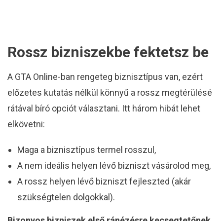
Rossz bizniszekbe fektetsz be
A GTA Online-ban rengeteg biznisztípus van, ezért
előzetes kutatás nélkül könnyű a rossz megtérülésé
rátával bíró opciót választani. Itt három hibát lehet
elkövetni:
Maga a biznisztípus termel rosszul,
A nem ideális helyen lévő bizniszt vásárolod meg,
A rossz helyen lévő bizniszt fejleszted (akár
szükségtelen dolgokkal).
Bizonyos bizniszek első ránézésre kecsegtetőnek