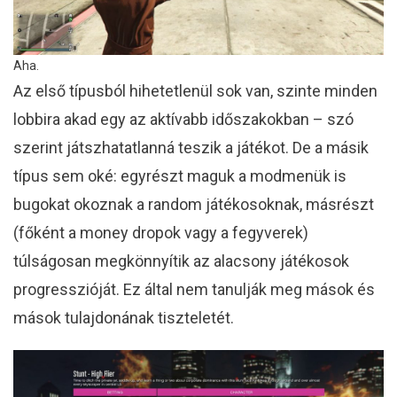
Aha.
Az első típusból hihetetlenül sok van, szinte minden
lobbira akad egy az aktívabb időszakokban – szó
szerint játszhatatlanná teszik a játékot. De a másik
típus sem oké: egyrészt maguk a modmenük is
bugokat okoznak a random játékosoknak, másrészt
(főként a money dropok vagy a fegyverek)
túlságosan megkönnyítik az alacsony játékosok
progresszióját. Ez által nem tanulják meg mások és
mások tulajdonának tiszteletét.