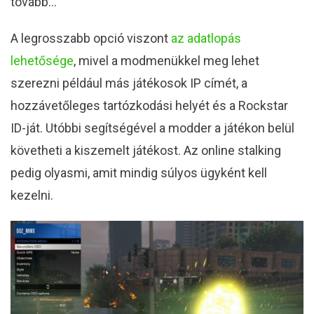
tovább…
A legrosszabb opció viszont
az adatlopás
lehetősége
, mivel a modmenükkel meg lehet
szerezni például más játékosok IP címét, a
hozzávetőleges tartózkodási helyét és a Rockstar
ID-ját. Utóbbi segítségével a modder a játékon belül
követheti a kiszemelt játékost. Az online stalking
pedig olyasmi, amit mindig súlyos ügyként kell
kezelni.