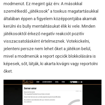
modmenüt. Ez megint gáz érv. A másokkal
szemétkedő „játékosok” a toxikus magatartásukkal
általában éppen a figyelem középpontjába akarnak
kerülni és bully mentalitásukat élik ki vele. Minden
játékosoktól érkező negatív reakciót pozitív
visszacsatolásként értelmeznek. Votekickelni,
jelenteni persze nem lehet őket a játékon belül,
mivel a modmenük a report opciók blokkolására is
képesek, sőt, látják, ki akarta kivágni vagy reportolni
őket.