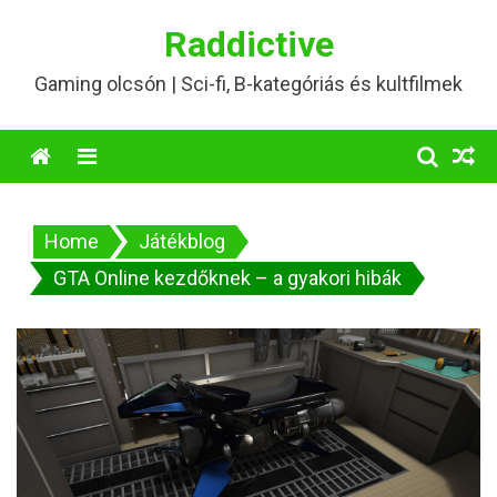
Skip
Raddictive
to
content
Gaming olcsón | Sci-fi, B-kategóriás és kultfilmek
Menu
Home
Játékblog
GTA Online kezdőknek – a gyakori hibák