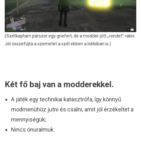
(Szétkaptam párszor egy griefert, de a modder jött „rendet” rakni.
Jól összefújta a szemetet a szél ebben a lobbiban is.)
Két fő baj van a modderekkel.
A játék egy technikai katasztrófa, így könnyű
modmenühöz jutni és csalni, amit jól érzékeltet a
mennyiségük;
Nincs önuralmuk.